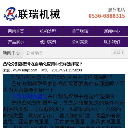
服务电话
0536-6888315
网站首页
机构选型
关于联瑞
新闻中心
产品展示
使用实例
公司实景
联系我们
新闻中心
公司动态
返回
凸轮分割器型号在自动化应用中怎样选择呢？
来源：www.sdlrjx.com
时间：2016/4/21 15:50:33
凸轮分割器型号在自动化应用中怎样选择呢？
凸轮分割器型号的选择所需要的条件有哪些呢？下
边为大家简单介绍一下。
凸轮分割器型号
在自动化应用中是这样选择的：
选择凸轮分割器型号，首先必须要知道的条件有分
割器的类型，工位数的多少，动静比的大小，凸轮的
曲线类型，旋转的方向，输入轴的转速，圆盘的有效
直径，圆盘的总重量，工件的总重量，夹具的总重量
等。根据以上的参数才能选择出适合自动化的凸轮分