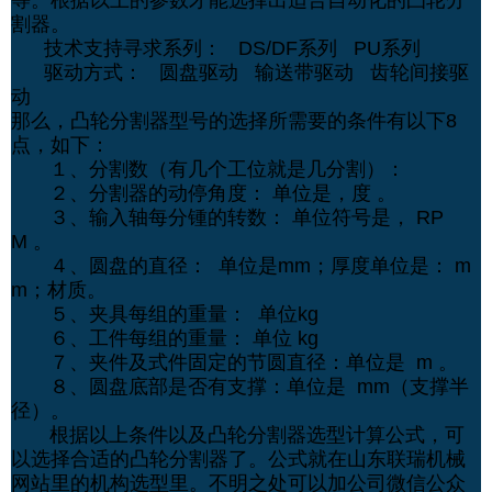
割器。
技术支持寻求系列： DS/DF系列 PU系列
驱动方式： 圆盘驱动 输送带驱动 齿轮间接驱
动
那么，凸轮分割器型号的选择所需要的条件有以下8
点，如下：
１、分割数（有几个工位就是几分割）：
２、分割器的动停角度： 单位是，度 。
３、输入轴每分锺的转数： 单位符号是， RP
M 。
４、圆盘的直径： 单位是mm；厚度单位是： m
m；材质。
５、夹具每组的重量： 单位kg
６、工件每组的重量： 单位 kg
７、夹件及式件固定的节圆直径：单位是 m 。
８、圆盘底部是否有支撑：单位是 mm（支撑半
径）。
根据以上条件以及凸轮分割器选型计算公式，可
以选择合适的凸轮分割器了。公式就在山东联瑞机械
网站里的机构选型里。不明之处可以加公司微信公众