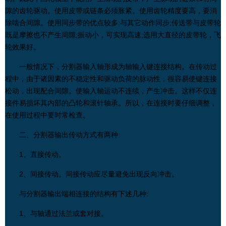
隙的齿轮驱动。使用皮带或链条必须胀紧。使用齿轮精度要高，要消
除啮合间隙。使用同步带的优点较多:与其它动作同步;传送带与皮带轮
既是摩擦也不产生间隙;振动小，可实现高速;选用大直径的皮带轮，飞
轮效果好。
一般情况下，分割器输入轴形成为轴输入键连接结构。在传动过
程中，由于诸因素的不稳定性和驱动负荷的脉动性，很容易使键连接
松动，出现配合间隙。使输入轴运动不连续，产生冲击。这样不仅连
接件易损坏其内部的凸轮和滚针轴承。所以，在连接时要仔细调整，
在使用过程中要时常检查。
二、分割器输出传动方式有两种:
1、直接传动。
2、间接传动。间接传动应尽量避免出现反向冲击。
与分割器输出端相连接的结构有下述几种:
1、与轴通过
法兰
或套对接。