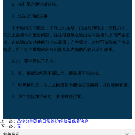
2、轴孔配合通过键连接。
3、法兰之间的连接。
由于输出的间歇性，由静止到运动，由运动到静止，惯性力大。
再加上连接件的配合间隙，往往很容易在输出端与连接件之间产生松
动。造成输出传动件的前冲或滞后，产生振动。这样不仅降低了输出
精度，而且会严重地破坏分割器及其内部的凸轮及滚针轴承。
在此，要注意以下几点:
1、孔、轴配合间隙不能过大，键连接不能太松。
2、轴与轴对接，法兰之间连接不能偏心或偏斜，以保证同轴度。
3、
法兰连接
加注销钉，并用螺栓拧紧。
上一条
：
凸轮分割器的日常维护维修及保养诀窍
下一条
：
无
相关资讯：