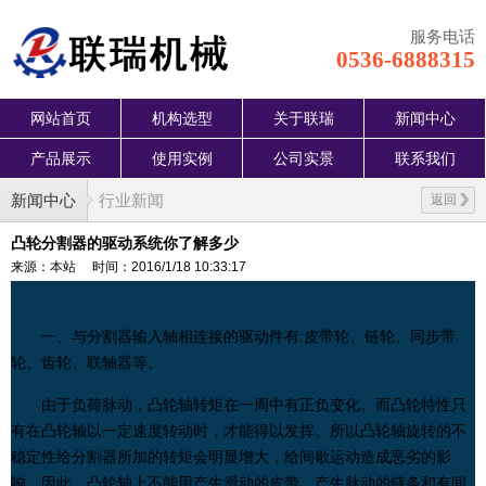
服务电话
0536-6888315
网站首页
机构选型
关于联瑞
新闻中心
产品展示
使用实例
公司实景
联系我们
新闻中心
行业新闻
返回
凸轮分割器的驱动系统你了解多少
来源：本站
时间：2016/1/18 10:33:17
一、与分割器输入轴相连接的驱动件有:
皮带轮
、
链轮
、
同步带
轮、
齿轮
、
联轴器
等。
由于负荷脉动，凸轮轴转矩在一
周中
有正负变化。而凸轮特性只
有在凸轮轴以一定速度转动时，才能得以发挥。所以凸轮轴旋转的不
稳定性给分割器所加的转矩会明显增大，给间歇运动造成恶劣的影
响。因此，凸轮轴上不能用产生滑动的皮带，产生脉动的
链条
和有间