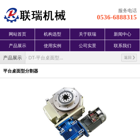
服务电话
0536-6888315
网站首页
机构选型
关于联瑞
新闻中心
产品展示
使用实例
公司实景
联系我们
产品展示
DT-平台桌面型...
返回
平台桌面型分割器